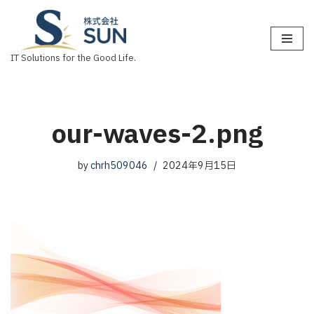
コ
ン
IT Solutions for the Good Life.
テ
ン
ツ
へ
our-waves-2.png
ス
キ
by
chrh509046
2024年9月15日
ッ
プ