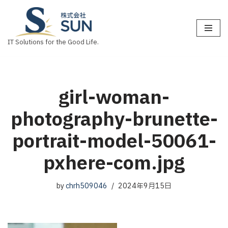
コ
ン
IT Solutions for the Good Life.
テ
ン
ツ
へ
girl-woman-
ス
photography-brunette-
キ
ッ
portrait-model-50061-
プ
pxhere-com.jpg
by
chrh509046
2024年9月15日