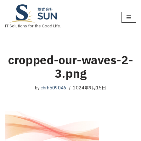
コ
ン
IT Solutions for the Good Life.
テ
ン
ツ
へ
cropped-our-waves-2-
ス
3.png
キ
ッ
プ
by
chrh509046
2024年9月15日