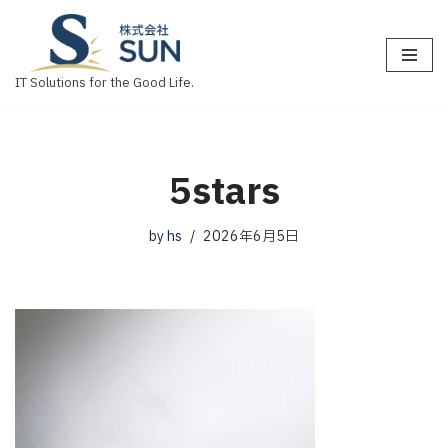
コ
ン
IT Solutions for the Good Life.
テ
ン
ツ
へ
5stars
ス
キ
by
hs
2026年6月5日
ッ
プ