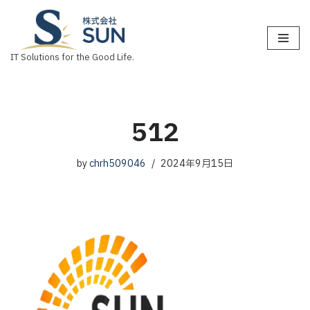
コ
ン
IT Solutions for the Good Life.
テ
ン
ツ
へ
512
ス
キ
by
chrh509046
2024年9月15日
ッ
プ