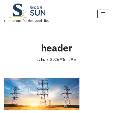
コ
ン
IT Solutions for the Good Life.
テ
ン
ツ
へ
header
ス
キ
by
hs
2026年5月29日
ッ
プ